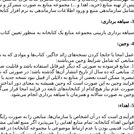
پس از تهیه منابع (خرید، اهدا و ...) مجموعه منابع به صورت متمرکز
شامل سازماندهی منبع و ورود اطلاعات سازماندهی به نرم ­افزار کتابخا
3- سیاهه برداری:
سیاهه برداری بازبینی مجموعه منابع یک کتابخانه به منظور تعیین کتاب‌
4- وجین:
عمل امحا یا جابجا کردن نسخه‌های زائد جاگیر، کتاب‌ها و موادی که به ن
منابعی که شامل شرایط وجین می‌باشند:
1. منابع فرسوده به صورتی که دیگر غیرقابل استفاده باشد و قابلیت صحافی یا تعمیر نداشته باشد
2. منابعی که ده سال از تاریخ انتشار آن‌ها گذشته باشد؛ در صورتی که نسخه جدید آن به تعداد کافی در کتابخانه موجود باشد.
تبصره: ممکن است بعضی از منابع به دلایلی از قبیل نبود نسخه جدید یا ا
فرایند وجین به این صورت است که وجین همیشه به معنای دور انداختن ک
صورت عدم نیاز هیچ‌کدام از کتابخانه‌های تابعه در فرایند امحا قرار می‌گ
وجین به صورت سالانه و همزمان با سیاهه برداری انجام می‌شود.
5- اهداء:
فرآیندی است که در آن اشخاص یا سازمان‌ها، منابعی را به صورت رایگان
قوانین اهداء کتابخانه: تمام منابع اهدایی را می‌پذیرد اگر منبع اهدا
کتاب، قدیمی بودن یا عدم ارتباط موضوعی با مجموعه کتابخانه) در قفسه 
توضیح: منظور از قفسه ببر و بخوان و نیار قفسه­ای است که منابع فوق در