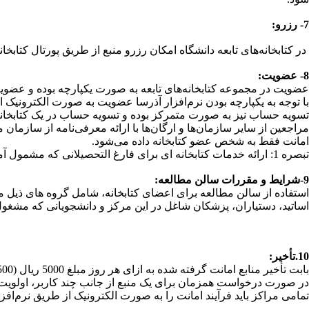
7- رزرو:
در کتابخانه‌های تابعه دانشگاه امکان رزرو منبع از طریق پورتال کتابخانه وجود د
8- عضویت:
عضویت در مجموعه کتابخانه‌های تابعه به صورت یکپارچه بوده و عضویت در
با توجه به یکپارچه بودن نرم‌افزار آذرسا عضویت به صورت الکترونیک از
تسویه حساب نیز به صورت متمرکز بوده و تسویه حساب در یک کتابخانه ب
مراجعین از سایر سازمان‌ها و ارگان‌ها با ارائه معرفی‌نامه از سازمان 
امانت فقط به شخص عضو کتابخانه داده می‌شود.
تبصره 1: ارائه خدمات کتابخانه ای برای فارغ التحصیلانی که مشمول آموزش مداوم هستند از طریق نرم افزار کتابخانه و به صورت آنلاین و امانت سالنی انجام می گیرد.
9-شرایط و مقررات سالن مطالعه:
استفاده از سالن مطالعه برای اعضای کتابخانه، شامل گروه های ذیل م
اساتید، دستیاران، پزشکان شاغل در این مرکز و دانشجویانی که مشغول
10.تأخیر:
بابت تأخیر منابع امانت گرفته شده به ازای هر روز مبلغ 5000 ریال (500 تومان) از شخص امانت گیرنده جریمه دریافت می‌شود.
در صورت درخواست همزمان برای یک منبع از جانب چند کاربر، اولویت 
تمامی مراکز باید فرآیند امانت را به صورت الکترونیک از طریق نرم‌افزار